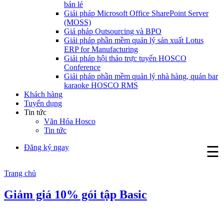
bán lẻ
Giải pháp Microsoft Office SharePoint Server
(MOSS)
Giả pháp Outsourcing và BPO
Giải pháp phần mềm quản lý sản xuất Lotus
ERP for Manufacturing
Giải pháp hội thảo trực tuyến HOSCO
Conference
Giải pháp phần mềm quản lý nhà hàng, quán bar
karaoke HOSCO RMS
Khách hàng
Tuyển dụng
Tin tức
Văn Hóa Hosco
Tin tức
Đăng ký ngay
☰
Trang chủ
Giảm giá 10% gói tập Basic