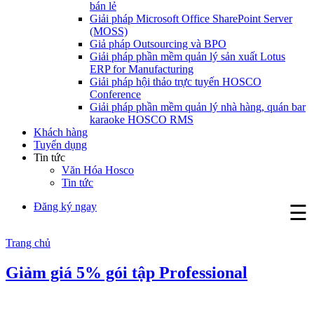
bán lẻ
Giải pháp Microsoft Office SharePoint Server
(MOSS)
Giả pháp Outsourcing và BPO
Giải pháp phần mềm quản lý sản xuất Lotus
ERP for Manufacturing
Giải pháp hội thảo trực tuyến HOSCO
Conference
Giải pháp phần mềm quản lý nhà hàng, quán bar
karaoke HOSCO RMS
Khách hàng
Tuyển dụng
Tin tức
Văn Hóa Hosco
Tin tức
Đăng ký ngay
☰
Trang chủ
Giảm giá 5% gói tập Professional