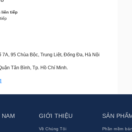
tiếp
7A, 95 Chùa Bộc, Trung Liệt, Đống Đa, Hà Nội
uận Tân Bình, Tp. Hồ Chí Minh.
1
T NAM
GIỚI THIỆU
SẢN PHẨ
Về Chúng Tôi
Phần mềm bán