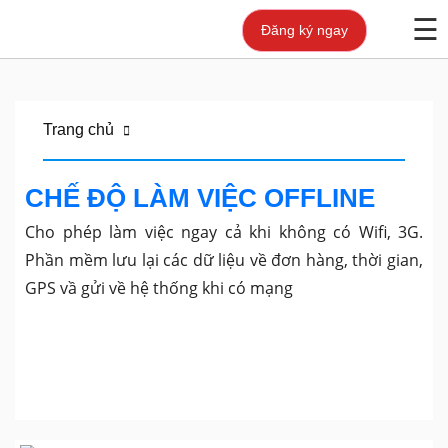
☰
Đăng ký ngay
Về
Hosco
Trang chủ
Sản
CHẾ ĐỘ LÀM VIỆC OFFLINE
phẩm
Cho phép làm việc ngay cả khi không có Wifi, 3G.
Phần mềm lưu lại các dữ liệu về đơn hàng, thời gian,
Khách
GPS vầ gửi về hệ thống khi có mạng
hàng
Tuyển
dụng