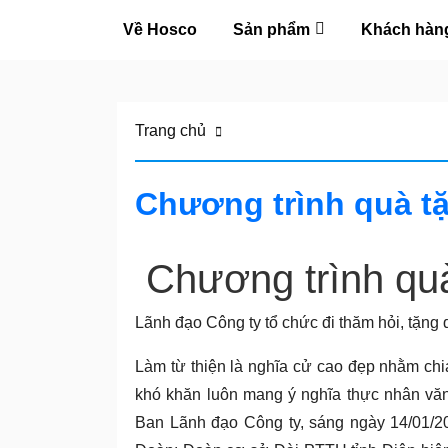
Về Hosco
Sản phẩm
Khách hàn
Về
Hosco
Trang chủ
Sản
Chương trình quà tặ
phẩm
Chương trình quà
Khách
hàng
Lãnh đạo Công ty tổ chức đi thăm hỏi, tặng 
Tuyển
Làm từ thiện là nghĩa cử cao đẹp nhằm ch
dụng
khó khăn luôn mang ý nghĩa thực nhân vă
Ban Lãnh đạo Công ty, sáng ngày 14/01/