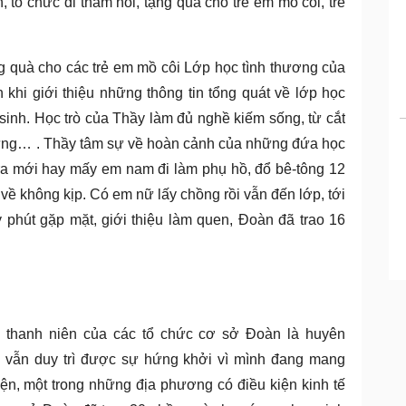
tổ chức đi thăm hỏi, tặng quà cho trẻ em mồ côi, trẻ
g quà cho các trẻ em mồ côi Lớp học tình thương của
 khi giới thiệu những thông tin tổng quát về lớp học
inh. Học trò của Thầy làm đủ nghề kiếm sống, từ cắt
rừng… . Thầy tâm sự về hoàn cảnh của những đứa học
i ra mới hay mấy em nam đi làm phụ hồ, đổ bê-tông 12
 về không kịp. Có em nữ lấy chồng rồi vẫn đến lớp, tới
phút gặp mặt, giới thiệu làm quen, Đoàn đã trao 16
n thanh niên của các tổ chức cơ sở Đoàn là huyên
vẫn duy trì được sự hứng khởi vì mình đang mang
ện, một trong những địa phương có điều kiện kinh tế