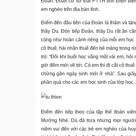
Đoàn: Đoàn cơ sở Đài PTTH tỉnh Điện biên, 
Tin
em nghèo trên địa bàn tỉnh.
tức
Điểm đến đầu tiên của Đoàn là thăm và tặn
thầy Du. Đón tiếp Đoàn, thầy Du rất ần cần
cũng như hoàn cảnh riêng của mỗi em học s
cỏ thuê, hái nhãn thuê đến bẻ măng trong 
trò: “Đôi khi buổi học vắng một vài em, hỏ
giờ đêm mới về tới. Có em thì đi cắt cỏ thuê
chừng gần ngày sinh mới ở nhà”. Sau giây 
phần quà cho các em học sinh của lớp học.
Điểm đến tiếp theo của tập thể đoàn viê
Mướng Nhé. Dù đã trưa nhưng mọi người 
niềm vui đến với các trẻ em nghèo của huy