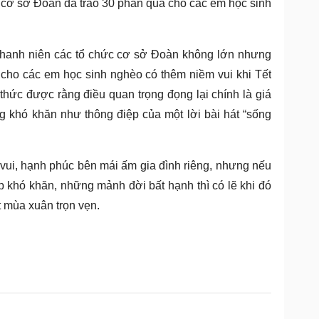
ức cơ sở Đoàn đã trao 30 phần quà cho các em học sinh
 thanh niên các tổ chức cơ sở Đoàn không lớn nhưng
úp cho các em học sinh nghèo có thêm niềm vui khi Tết
 thức được rằng điều quan trọng đọng lại chính là giá
ng khó khăn như thông điệp của một lời bài hát “sống
 vui, hạnh phúc bên mái ấm gia đình riêng, nhưng nếu
 khó khăn, những mảnh đời bất hạnh thì có lẽ khi đó
 mùa xuân trọn vẹn.