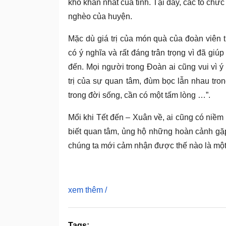
khó khăn nhất của tỉnh. Tại đây, các tổ ch
nghèo của huyện.
Mặc dù giá trị của món quà của đoàn viên
có ý ‎nghĩa và rất đáng trân trọng vì đã gi
đến. Mọi người trong Đoàn ai cũng vui vì ý
trị của sự quan tâm, đùm bọc lẫn nhau tro
trong đời sống, cần có một tấm lòng …”.
Mổi khi Tết đến – Xuân về, ai cũng có niềm
biết quan tâm, ủng hộ những hoàn cảnh gặp
chúng ta mới cảm nhận được thế nào là một
xem thêm
/
Tags: