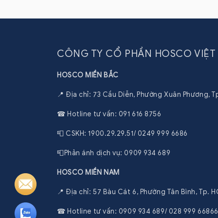
Tin
tức
CÔNG TY CỔ PHẦN HOSCO VIỆT
HOSCO MIỀN BẮC
📍 Địa chỉ: 73 Cầu Diễn, Phường Xuân Phương, T
☎ Hotline tư vấn: 091 616 8756
📮 CSKH: 1900.29.29.51/ 0249 999 6686
📮Phản ánh dịch vụ: 0909 934 689
HOSCO MIỀN NAM
📍 Địa chỉ: 57 Bàu Cát 6, Phường Tân Bình, Tp. 
☎ Hotline tư vấn: 0909 934 689/ 028 999 6686