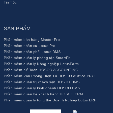
Tin Tức
Giải
pháp
hội
SẢN PHẨM
thảo
trực
Phần mềm bán hàng Master Pro
tuyến
Phần mềm nhân sự Lotus Pro
HOSCO
Phần mềm phân phối Lotus DMS
Conference
Phần mềm quản lý phòng tập SmartFit
Phần mềm quản lý Nông nghiệp LotusFarm
Phần mềm Kế Toán HOSCO ACCOUNTING
Giải
Phần Mềm Văn Phòng Điện Tử HOSCO eOffice PRO
pháp
Phần mềm quản trị khách sạn HOSCO HMS
phần
Phần mềm quản lý kinh doanh HOSCO BMS
mềm
Phần mềm quan hệ khách hàng HOSCO CRM
quản
Phần mềm quản lý tổng thể Doanh Nghiệp Lotus ERP
lý
nhà