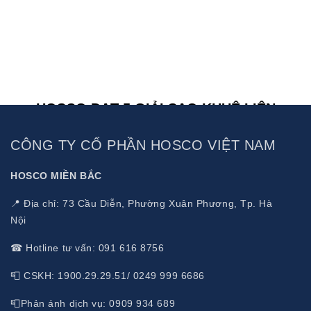
hợp
Lotus
CRM
cho
bán
lẻ
HOSCO ĐẠT 5 GIẢI SAO KHUÊ LIÊN
TIẾP
Giải
CÔNG TY CỔ PHẦN HOSCO VIỆT NAM
pháp
HOSCO MIỀN BẮC
Microsoft
Office
📍 Địa chỉ: 73 Cầu Diễn, Phường Xuân Phương, Tp. Hà
SharePoint
Nội
Server
☎ Hotline tư vấn: 091 616 8756
(MOSS)
📮 CSKH: 1900.29.29.51/ 0249 999 6686
Giả
📮Phản ánh dịch vụ: 0909 934 689
pháp