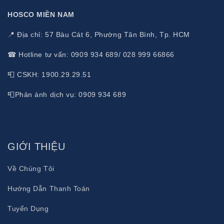
Outsourcing
HOSCO MIỀN NAM
và
📍 Địa chỉ: 57 Bàu Cát 6, Phường Tân Bình, Tp. HCM
Chuyển Đổi Số – Chuỗi Hệ Thống
BPO
☎ Hotline tư vấn: 0909 934 689/ 028 999 66866
Nhà Thuốc Cảnh Luyện
Giải
📮 CSKH: 1900.29.29.51
pháp
Xem chi tiết
phần
📮Phản ánh dịch vụ: 0909 934 689
mềm
quản
lý
GIỚI THIỆU
sản
xuất
Về Chúng Tôi
Lotus
ERP
Hướng Dẫn Thanh Toán
for
Tuyển Dụng
Manufacturing