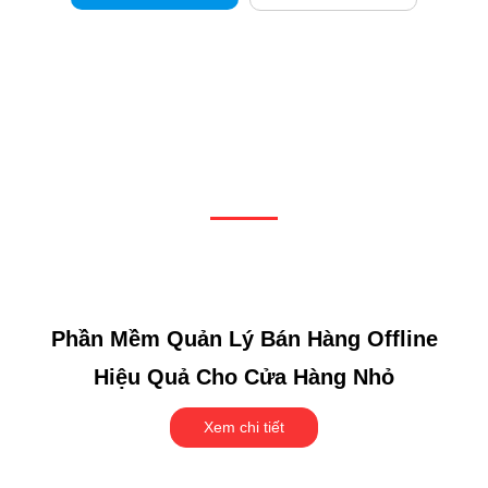
bán
hàng
MASTER
PRO
Dự Án Tiêu Biểu
Phần
mềm
quản
lý
nhân
sự
Phần Mềm Quản Lý Bán Hàng Offline
Lotus
Hiệu Quả Cho Cửa Hàng Nhỏ
Pro
Xem chi tiết
Phần
mềm