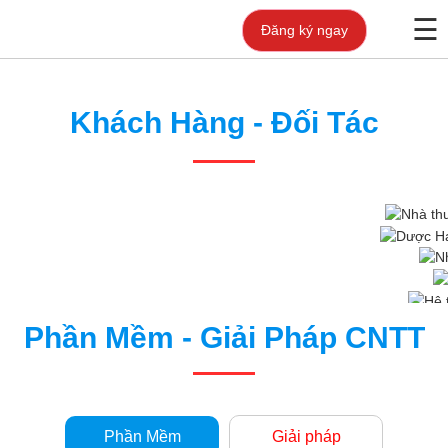
☰
Đăng ký ngay
Về
Hosco
Khách Hàng - Đối Tác
Sản
phẩm
Phần
mềm
HOSCO
Phần Mềm - Giải Pháp CNTT
Phần
mềm
quản
Phần Mềm
Giải pháp
lý