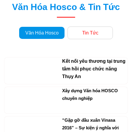
Văn Hóa Hosco & Tin Tức
cafe
HOSCO
RMS
Văn Hóa Hosco
Tin Tức
Giải
Pháp
HOSCO
Kết nối yêu thương tại trung
Giải
tâm hồi phục chức năng
pháp
Thụy An
quản
Xây dựng Văn hóa HOSCO
lý
chuyên nghiệp
bán
hàng
tích
“Gặp gỡ đầu xuân Vinasa
hợp
2016” – Sự kiện ý nghĩa với