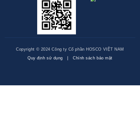
hàng,
quán
bar
karaoke
HOSCO
RMS
Copyright © 2024 Công ty Cổ phần HOSCO VIỆT NAM
Quy định sử dụng
Chính sách bảo mật
Khách
hàng
Tuyển
dụng
Tin
tức